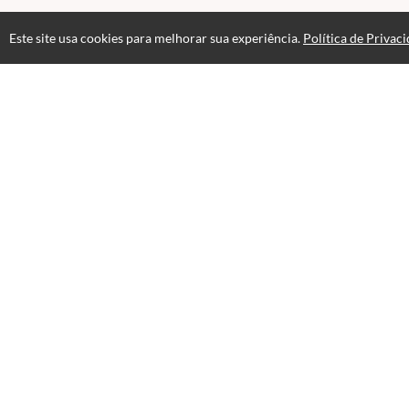
Este site usa cookies para melhorar sua experiência.
Política de Privac
Atendimento
De segunda a sexta das 8h ás 17h
+55 800 555 1015
+55 31 3375-8485
Fale Conosco
CNPJ: 22.848.705/0001-04
ANALOC © 2026 - Todos os direitos reservados